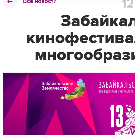
1
Все новости
Забайка
кинофестивал
многообраз