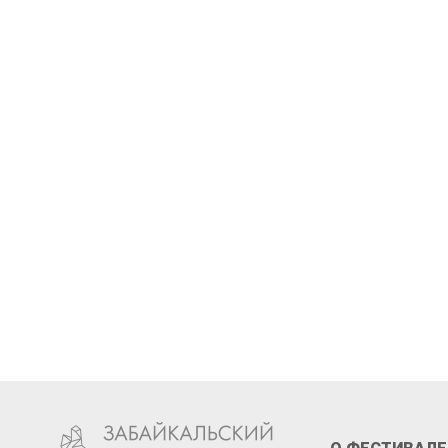
Стань 
XIII ф