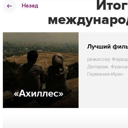
Итог
Назад
междунаро
Лучший фил
режиссер Фарха
Деларам, Франци
Германия-Иран
«Ахиллес»