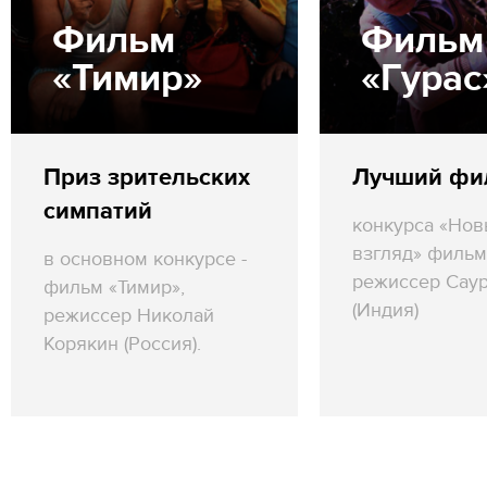
Фильм
Фильм
«Тимир»
«Гурас
Приз зрительских
Лучший фи
симпатий
конкурса «Но
взгляд» фильм
в основном конкурсе -
режиссер Саур
фильм «Тимир»,
(Индия)
режиссер Николай
Корякин (Россия).