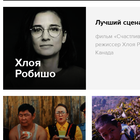
Лучший сцен
фильм «Счастлив
режиссер Хлоя 
Канада
Хлоя
Робишо