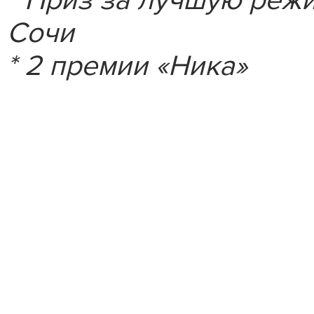
* Приз за лучшую режи
Сочи
* 2 премии «Ника»
Стань 