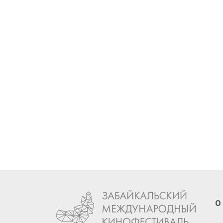
Ст
XI
О