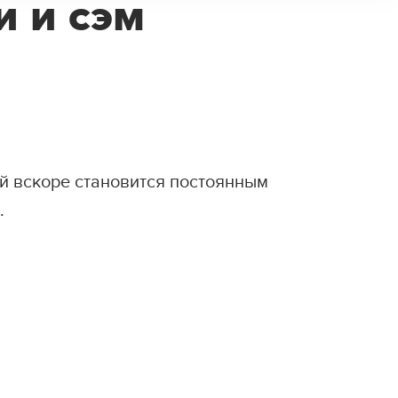
и и сэм
ый вскоре становится постоянным
.