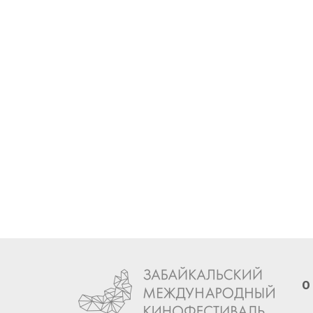
Ст
XI
О