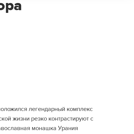
ора
сположился легендарный комплекс
ской жизни резко контрастируют с
равославная монашка Урания