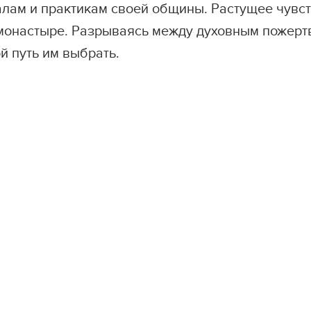
алам и практикам своей общины. Растущее чувст
в монастыре. Разрываясь между духовным пожер
й путь им выбрать.
ань участником
II фестиваля 2026