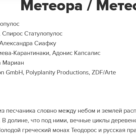
Метеора / Мете
опулос
 Спирос Статулопулос
 Александра Сиафку
лиева-Карантинаки, Адонис Капсалис
а Мариан
on GmbH, Polyplanity Productions, ZDF/Arte
 из песчаника словно между небом и землей ра
В долине, что под ними, вечные циклы деревен
олодой греческий монах Теодорос и русская п