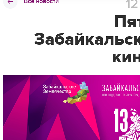
1
Все новости
Пя
Забайкальс
ки