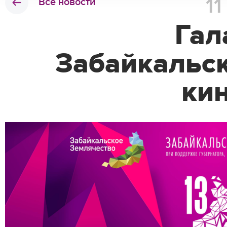
1
Все новости
Гал
Забайкальс
ки