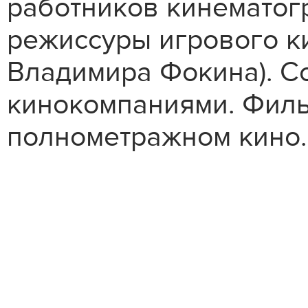
работников кинематог
режиссуры игрового к
Владимира Фокина). Со
кинокомпаниями. Филь
полнометражном кино.
Стань 
XIII ф