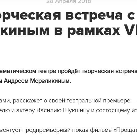
28
Апреля
2018
орческая встреча 
киным в рамках V
аматическом театре пройдёт творческая встреча
им Андреем Мерзликиным.
ами, расскажет о своей театральной премьере – 
ю и актеру Василию Шукшину и состоящему из
езентует предпремьерный показ фильма «Прощат