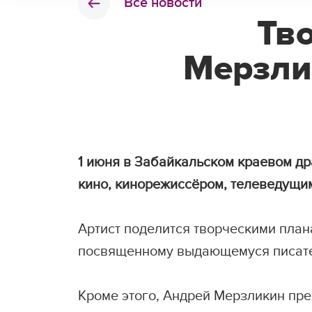
Все новости
Тв
Мерзли
1 июня в Забайкальском краевом др
кино, кинорежиссёром, телеведущ
Артист поделится творческими план
посвященному выдающемуся писател
Кроме этого, Андрей Мерзликин пр