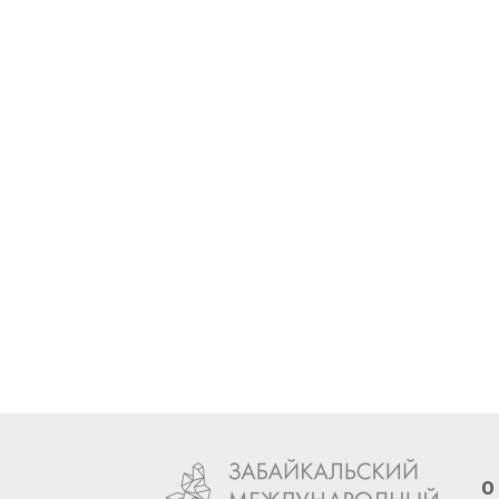
Ст
XI
О