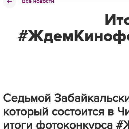
Все новости
Ит
#ЖдемКинофе
Седьмой Забайкальск
который состоится в Чи
итоги фотоконкурса 